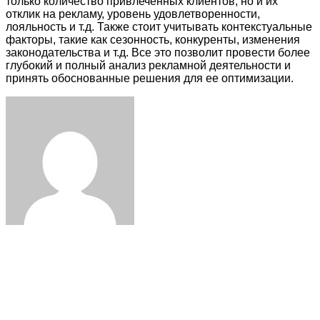
только количество привлеченных клиентов, но и их
отклик на рекламу, уровень удовлетворенности,
лояльность и т.д. Также стоит учитывать контекстуальные
факторы, такие как сезонность, конкуренты, изменения
законодательства и т.д. Все это позволит провести более
глубокий и полный анализ рекламной деятельности и
принять обоснованные решения для ее оптимизации.
Facebook
Twitter
LinkedIn
Tumblr
Pinterest
Reddit
VKontakte
Odnoklassniki
Skype
WhatsApp
Telegram
Viber
Share
Print
via
Email
ЧИТАЕМОЕ
ПОСЛЕДНИЕ ЗАПИСИ
ИНТЕРЕСНОЕ