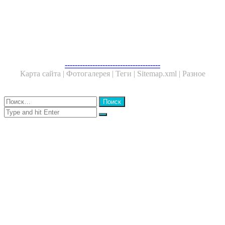
ФОТОГАЛЕРЕЯ
НЕ ПРОПУСТИТЕ
ЧИТАЕМОЕ
Facebook
Twitter
WhatsApp
Telegram
--------------------------------------
Карта сайта |
Фотогалерея |
Теги |
Sitemap.xml |
Разное
Close
Найти:
Close
Search
for